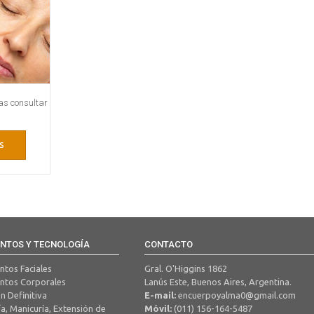
as consultar
s
NTOS Y TECNOLOGÍA
CONTACTO
ntos Faciales
Gral. O'Higgins 1862
entos Corporales
Lanús Este, Buenos Aires, Argentina.
n Definitiva
E-mail:
encuerpoyalma0@gmail.com
a, Manicuría, Extensión de
Móvil:
(011) 156-164-5487