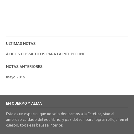
ULTIMAS NOTAS
ÁCIDOS COSMÉTICOS PARA LA PIEL-PEELING
NOTAS ANTERIORES
mayo 2016
EN CUERPO Y ALMA
Este es un espacio, que no solo dedicamos a la Estética, sino al
amoroso cuidado del equilibrio, y paz del ser, para lograr reflejar en el
cuerpo, toda esa belleza interior.