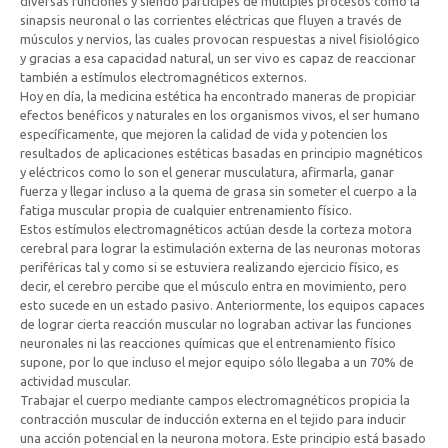
diversas funciones y siendo partícipes de múltiples procesos como la
sinapsis neuronal o las corrientes eléctricas que fluyen a través de
músculos y nervios, las cuales provocan respuestas a nivel fisiológico
y gracias a esa capacidad natural, un ser vivo es capaz de reaccionar
también a estímulos electromagnéticos externos.
Hoy en día, la medicina estética ha encontrado maneras de propiciar
efectos benéficos y naturales en los organismos vivos, el ser humano
específicamente, que mejoren la calidad de vida y potencien los
resultados de aplicaciones estéticas basadas en principio magnéticos
y eléctricos como lo son el generar musculatura, afirmarla, ganar
fuerza y llegar incluso a la quema de grasa sin someter el cuerpo a la
fatiga muscular propia de cualquier entrenamiento físico.
Estos estímulos electromagnéticos actúan desde la corteza motora
cerebral para lograr la estimulación externa de las neuronas motoras
periféricas tal y como si se estuviera realizando ejercicio físico, es
decir, el cerebro percibe que el músculo entra en movimiento, pero
esto sucede en un estado pasivo. Anteriormente, los equipos capaces
de lograr cierta reacción muscular no lograban activar las funciones
neuronales ni las reacciones químicas que el entrenamiento físico
supone, por lo que incluso el mejor equipo sólo llegaba a un 70% de
actividad muscular.
Trabajar el cuerpo mediante campos electromagnéticos propicia la
contracción muscular de inducción externa en el tejido para inducir
una acción potencial en la neurona motora. Este principio está basado