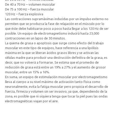
De 40 a 70 Hz – volumen muscular
De 75 a 100 Hz – fuerza muscular
120 Hz – fuerza explosiva
Las contracciones supramáximas inducidas por un impulso externo no
permiten que se produzca la fase de relajación en el músculo por lo
que éste debe habituarse poco a poco hasta llegar a los 120 Hz de ser
posible. Un equipo de electromagnetismo inducirá hasta 23,000
contracciones en un lapso de 30 minutos.
La quema de grasa o apoptosis que surge como efecto del trabajo
muscular en este tipo de equipos, hace referencia a una lipólisis
máxima en la que se liberan ácidos grasos libres y se activan las
células madre para producir una destrucción definitiva de la grasa, es
decir, que no volverá a formarse. Se estima que el promedio de
reducción de grasa está entre un 19% a 27% y el aumento de grosor
muscular, entre un 15% a 16%.
En suma, un equipo de estimulación muscular por electromagnetismo
lleva al cuerpo a su nivel máximo de activación tanto física como
neuronalmente, evita la fatiga muscular pero propicia el desarrollo de
fuerza, firmeza y volumen sin ser invasivo, ya que, dependiendo de la
zona, es posible que ni siquiera tenga que tocar la piel pues las ondas
electromagnéticas viajan por el aire.