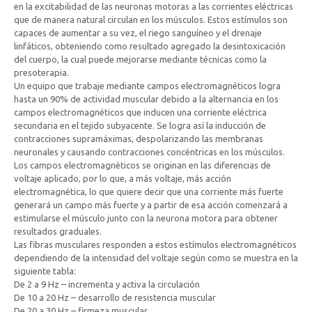
en la excitabilidad de las neuronas motoras a las corrientes eléctricas
que de manera natural circulan en los músculos. Estos estímulos son
capaces de aumentar a su vez, el riego sanguíneo y el drenaje
linfáticos, obteniendo como resultado agregado la desintoxicación
del cuerpo, la cual puede mejorarse mediante técnicas como la
presoterapia.
Un equipo que trabaje mediante campos electromagnéticos logra
hasta un 90% de actividad muscular debido a la alternancia en los
campos electromagnéticos que inducen una corriente eléctrica
secundaria en el tejido subyacente. Se logra así la inducción de
contracciones supramáximas, despolarizando las membranas
neuronales y causando contracciones concéntricas en los músculos.
Los campos electromagnéticos se originan en las diferencias de
voltaje aplicado, por lo que, a más voltaje, más acción
electromagnética, lo que quiere decir que una corriente más fuerte
generará un campo más fuerte y a partir de esa acción comenzará a
estimularse el músculo junto con la neurona motora para obtener
resultados graduales.
Las fibras musculares responden a estos estímulos electromagnéticos
dependiendo de la intensidad del voltaje según como se muestra en la
siguiente tabla:
De 2 a 9 Hz – incrementa y activa la circulación
De 10 a 20 Hz – desarrollo de resistencia muscular
De 20 a 30 Hz – firmeza muscular