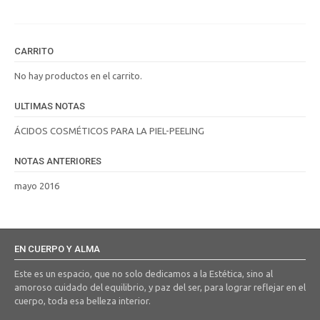
CARRITO
No hay productos en el carrito.
ULTIMAS NOTAS
ÁCIDOS COSMÉTICOS PARA LA PIEL-PEELING
NOTAS ANTERIORES
mayo 2016
EN CUERPO Y ALMA
Este es un espacio, que no solo dedicamos a la Estética, sino al
amoroso cuidado del equilibrio, y paz del ser, para lograr reflejar en el
cuerpo, toda esa belleza interior.